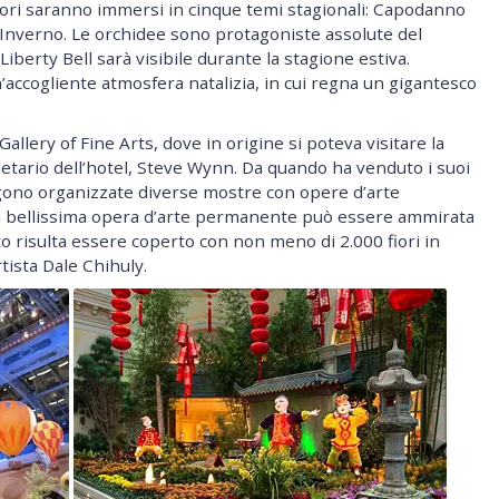
tatori saranno immersi in cinque temi stagionali: Capodanno
 Inverno. Le orchidee sono protagoniste assolute del
berty Bell sarà visibile durante la stagione estiva.
’accogliente atmosfera natalizia, in cui regna un gigantesco
 Gallery of Fine Arts, dove in origine si poteva visitare la
ietario dell’hotel, Steve Wynn. Da quando ha venduto i suoi
gono organizzate diverse mostre con opere d’arte
na bellissima opera d’arte permanente può essere ammirata
itto risulta essere coperto con non meno di 2.000 fiori in
rtista Dale Chihuly.