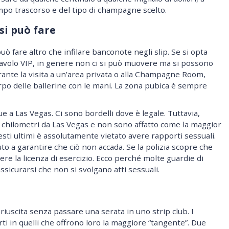
po trascorso e del tipo di champagne scelto.
si può fare
uò fare altro che infilare banconote negli slip. Se si opta
tavolo VIP, in genere non ci si può muovere ma si possono
rante la visita a un’area privata o alla Champagne Room,
rpo delle ballerine con le mani. La zona pubica è sempre
e a Las Vegas. Ci sono bordelli dove è legale. Tuttavia,
00 chilometri da Las Vegas e non sono affatto come la maggior
questi ultimi è assolutamente vietato avere rapporti sessuali.
uto a garantire che ciò non accada. Se la polizia scopre che
rdere la licenza di esercizio. Ecco perché molte guardie di
assicurarsi che non si svolgano atti sessuali.
riuscita senza passare una serata in uno strip club. I
i in quelli che offrono loro la maggiore “tangente”. Due