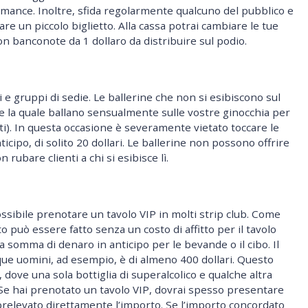
 mance. Inoltre, sfida regolarmente qualcuno del pubblico e
re un piccolo biglietto. Alla cassa potrai cambiare le tue
on banconote da 1 dollaro da distribuire sul podio.
i e gruppi di sedie. Le ballerine che non si esibiscono sul
te la quale ballano sensualmente sulle vostre ginocchia per
ti). In questa occasione è severamente vietato toccare le
ticipo, di solito 20 dollari. Le ballerine non possono offrire
rubare clienti a chi si esibisce lì.
possibile prenotare un tavolo VIP in molti strip club. Come
to può essere fatto senza un costo di affitto per il tavolo
somma di denaro in anticipo per le bevande o il cibo. Il
que uomini, ad esempio, è di almeno 400 dollari. Questo
dove una sola bottiglia di superalcolico e qualche altra
e hai prenotato un tavolo VIP, dovrai spesso presentare
 prelevato direttamente l’importo. Se l’importo concordato