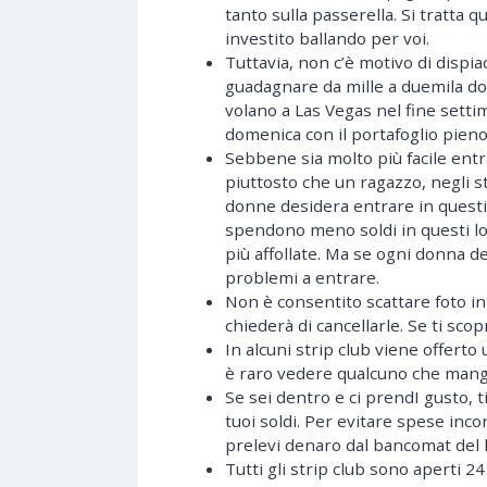
tanto sulla passerella. Si tratta
investito ballando per voi.
Tuttavia, non c’è motivo di dispi
guadagnare da mille a duemila dol
volano a Las Vegas nel fine settim
domenica con il portafoglio pien
Sebbene sia molto più facile entra
piuttosto che un ragazzo, negli s
donne desidera entrare in questi l
spendono meno soldi in questi loc
più affollate. Ma se ogni donna 
problemi a entrare.
Non è consentito scattare foto in u
chiederà di cancellarle. Se ti sco
In alcuni strip club viene offer
è raro vedere qualcuno che mangi
Se sei dentro e ci prendI gusto, 
tuoi soldi. Per evitare spese incon
prelevi denaro dal bancomat del 
Tutti gli strip club sono aperti 24