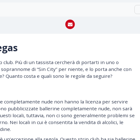
egas
p club. Più di un tassista cercherà di portarti in uno o
il soprannome di “Sin City” per niente, e lo porta anche con
? Quanto costa e quali sono le regole da seguire?
rine completamente nude non hanno la licenza per servire
ono pubblicizzate ballerine completamente nude, non sarà
questi locali, tuttavia, non ci sono generalmente problemi se
o. Nei locali in cui è consentita la vendita di alcolici, le
dine.
è un’eccezione alla regola. Questo strip club ha sia ballerine