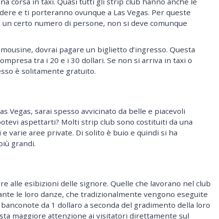
na corsa in taxi. Quasi tutti gli strip club hanno anche le
ndere e ti porteranno ovunque a Las Vegas. Per queste
ma un certo numero di persone, non si deve comunque
n limousine, dovrai pagare un biglietto d’ingresso. Questa
compresa tra i 20 e i 30 dollari. Se non si arriva in taxi o
esso è solitamente gratuito.
as Vegas, sarai spesso avvicinato da belle e piacevoli
otevi aspettarti? Molti strip club sono costituiti da una
 e varie aree private. Di solito è buio e quindi si ha
più grandi.
ere alle esibizioni delle signore. Quelle che lavorano nel club
rante le loro danze, che tradizionalmente vengono eseguite
e banconote da 1 dollaro a seconda del gradimento della loro
ta maggiore attenzione ai visitatori direttamente sul