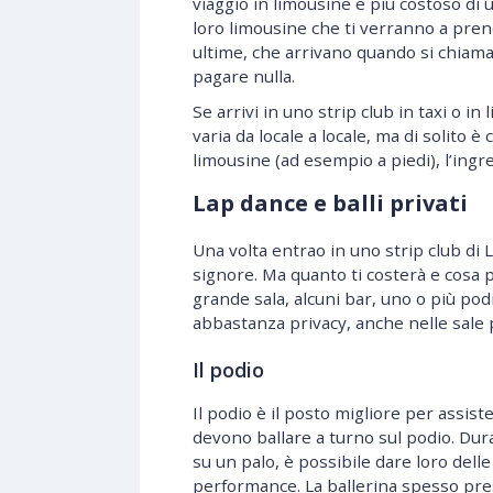
viaggio in limousine è più costoso di u
loro limousine che ti verranno a pre
ultime, che arrivano quando si chia
pagare nulla.
Se arrivi in uno strip club in taxi o i
varia da locale a locale, ma di solito è 
limousine (ad esempio a piedi), l’ingr
Lap dance e balli privati
Una volta entrao in uno strip club di L
signore. Ma quanto ti costerà e cosa p
grande sala, alcuni bar, uno o più podi
abbastanza privacy, anche nelle sale 
Il podio
Il podio è il posto migliore per assist
devono ballare a turno sul podio. Du
su un palo, è possibile dare loro dell
performance. La ballerina spesso pres