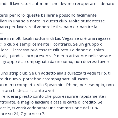
 quindi di lavoratori autonomi che devono recuperare il denaro
acersi per loro: queste ballerine possono facilmente
lari in una sola notte in questi club. Molte studentesse
ana per lavorare il venerdì e il sabato e ripartire la
o…
re in molti locali notturni di Las Vegas se si è una ragazza
trip club è semplicemente il contrario. Se un gruppo di
ocali, l’accesso può essere rifiutato. Le donne di solito
ali, quindi la loro presenza è meno attraente nelle serate
del gruppo è accompagnata da un uomo, non dovresti avere
no strip club. Se un addetto alla sicurezza ti vede farlo, ti
pre di nuovo, potrebbe accompagnarti all’uscita.
to un menu completo. Allo Spearmint Rhino, per esempio, non
a una bistecca accanto a voi.
ti renderai presto conto che puoi esaurire rapidamente i
trollate, è meglio lasciare a casa le carte di credito. Se
locale, ti verrà addebitata una commissione del 10%.
 ore su 24, 7 giorni su 7.