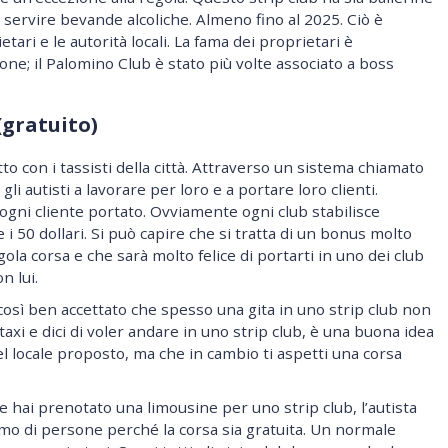
servire bevande alcoliche. Almeno fino al 2025. Ciò è
etari e le autorità locali. La fama dei proprietari è
one; il Palomino Club è stato più volte associato a boss
(gratuito)
tto con i tassisti della città. Attraverso un sistema chiamato
gli autisti a lavorare per loro e a portare loro clienti.
gni cliente portato. Ovviamente ogni club stabilisce
e i 50 dollari. Si può capire che si tratta di un bonus molto
ola corsa e che sarà molto felice di portarti in uno dei club
n lui.
così ben accettato che spesso una gita in uno strip club non
taxi e dici di voler andare in uno strip club, è una buona idea
nel locale proposto, ma che in cambio ti aspetti una corsa
 hai prenotato una limousine per uno strip club, l’autista
o di persone perché la corsa sia gratuita. Un normale