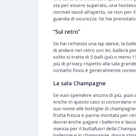
sta per essere superato, una hostess 
normali tavoli all’aperto, se non per i
guardia di sicurezza. Se hai prenotato
“Sul retro”
Se hai richiesto una lap dance, la ball
di andare nel retro con lei, ballerà p
solito si tratta di 5 balli (più o meno 
più di privacy rispetto alla sala grande
contatto fisico è generalmente consent
La sala Champagne
Se vuoi spendere ancora di più, puoi
Anche in questo caso si concordano in
suo nome alle bottiglie di champagne 
frutta fresca e panna montata per ren
dovrai anche pagare i ballerini e las
mancia per il buttafuori della Champa
ballerine e lo champagne, dovrai sbors