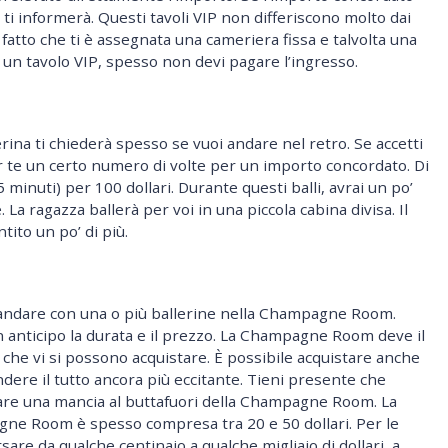
ti informerà. Questi tavoli VIP non differiscono molto dai
l fatto che ti è assegnata una cameriera fissa e talvolta una
 un tavolo VIP, spesso non devi pagare l’ingresso.
erina ti chiederà spesso se vuoi andare nel retro. Se accetti
er te un certo numero di volte per un importo concordato. Di
15 minuti) per 100 dollari. Durante questi balli, avrai un po’
. La ragazza ballerà per voi in una piccola cabina divisa. Il
ito un po’ di più.
 andare con una o più ballerine nella Champagne Room.
 anticipo la durata e il prezzo. La Champagne Room deve il
che vi si possono acquistare. È possibile acquistare anche
dere il tutto ancora più eccitante. Tieni presente che
ciare una mancia al buttafuori della Champagne Room. La
gne Room è spesso compresa tra 20 e 50 dollari. Per le
are da qualche centinaio a qualche migliaio di dollari, a